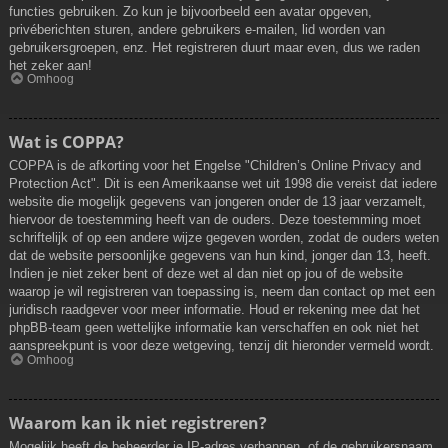
functies gebruiken. Zo kun je bijvoorbeeld een avatar opgeven,
privéberichten sturen, andere gebruikers e-mailen, lid worden van
gebruikersgroepen, enz. Het registreren duurt maar even, dus we raden
het zeker aan!
Omhoog
Wat is COPPA?
COPPA is de afkorting voor het Engelse "Children’s Online Privacy and
Protection Act". Dit is een Amerikaanse wet uit 1998 die vereist dat iedere
website die mogelijk gegevens van jongeren onder de 13 jaar verzamelt,
hiervoor de toestemming heeft van de ouders. Deze toestemming moet
schriftelijk of op een andere wijze gegeven worden, zodat de ouders weten
dat de website persoonlijke gegevens van hun kind, jonger dan 13, heeft.
Indien je niet zeker bent of deze wet al dan niet op jou of de website
waarop je wil registreren van toepassing is, neem dan contact op met een
juridisch raadgever voor meer informatie. Houd er rekening mee dat het
phpBB-team geen wettelijke informatie kan verschaffen en ook niet het
aanspreekpunt is voor deze wetgeving, tenzij dit hieronder vermeld wordt.
Omhoog
Waarom kan ik niet registreren?
Mogelijk heeft de beheerder je IP-adres verbannen, of de gebruikersnaam