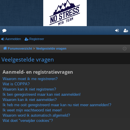
or
Aanmelden
Registreer
an
eg
u
m
ist
Forumoverzicht
Veelgestelde vragen
m
el
re
Veelgestelde vragen
s
de
er
Aanmeld- en registratievragen
n
Waarom moet ik me registreren?
Wat is COPPA?
Waarom kan ik niet registreren?
Ik ben geregistreerd maar kan niet aanmelden!
Waarom kan ik niet aanmelden?
Ik heb me ooit geregistreerd maar kan nu niet meer aanmelden!?
Ik weet mijn wachtwoord niet meer!
Waarom word ik automatisch afgemeld?
Wat doet "verwijder cookies"?