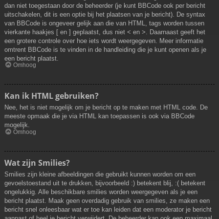
dan niet toegestaan door de beheerder (je kunt BBCode ook per bericht
uitschakelen, dit is een optie bij het plaatsen van je bericht). De syntax
van BBCode is ongeveer gelijk aan die van HTML, tags worden tussen
vierkante haakjes [ en ] geplaatst, dus niet < en >. Daarnaast geeft het
een grotere controle over hoe iets wordt weergegeven. Meer informatie
omtrent BBCode is te vinden in de handleiding die je kunt openen als je
een bericht plaatst.
Omhoog
Kan ik HTML gebruiken?
Nee, het is niet mogelijk om je bericht op te maken met HTML code. De
meeste opmaak die je via HTML kan toepassen is ook via BBCode
mogelijk.
Omhoog
Wat zijn Smilies?
Smilies zijn kleine afbeeldingen die gebruikt kunnen worden om een
gevoelstoestand uit te drukken, bijvoorbeeld :) betekent blij, :( betekent
ongelukkig. Alle beschikbare smilies worden weergegeven als je een
bericht plaatst. Maak geen overdadig gebruik van smilies, ze maken een
bericht snel onleesbaar wat er toe kan leiden dat een moderator je bericht
aanpast of heel je bericht verwijdert. De beheerder kan ook een maximaal