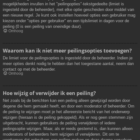
mogelijkheden invullen in het "peilingopties"-tekstgedeelte (limiet is
ingesteld door de beheerder), met elke optie gescheiden door middel van
een nieuwe regel. Je kunt ook instellen hoeveel opties een gebruiker mag
kiezen onder "opties per gebruiker" en een tijdslimiet in dagen voor de
peiling (0 is een peiling van oneindige duur).
Omhoog
Waarom kan ik niet meer peilingsopties toevoegen?
De limiet voor de peilingsopties is ingesteld door de beheerder. Indien je
meer opties denkt nodig te hebben dan het toegestane aantal, neem dan
contact op met de beheerder.
Omhoog
Hoe wijzig of verwijder ik een peiling?
Net zoals bij de berichten kan een peiling alleen gewijzigd worden door
degene die hem gemaakt heeft, en door een moderator of beheerder. Om
de peiling te wijzigen moet je het allereerste bericht van het onderwerp
wijzigen (hieraan is de peiling gekoppeld). Als er nog geen stemmen zijn
uitgebracht, kunnen gebruikers de peiling verwijderen of iedere
peilingsoptie wijzigen. Maar, als er reeds gestemd is, dan kunnen alleen
moderators of beheerders hem wijzigen of verwijderen. Dit om te
voorkomen dat gebruikers een peiling maken en deze daarna vervalsen