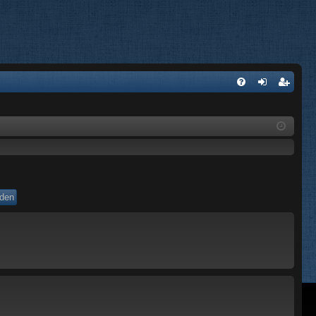
V
an
eg
&
m
ist
A
el
re
de
er
n