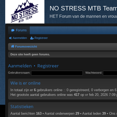
NO STRESS MTB Tea
HET Forum van de mannen en vr
Forums
Aanmelden
Registreer
Forumoverzicht
Deze site heeft geen forums.
Aanmelden
•
Registreer
Gebruikersnaam:
Wachtwoord:
Wie is er online
In totaal zijn er
6
gebruikers online :: 0 geregistreerd, 0 verborgen en 
Het grootste aantal gebruikers online was
417
op vr feb 20, 2026 7:09
Statistieken
Aantal berichten
163
• Aantal onderwerpen
29
• Aantal leden
39
• Ons n