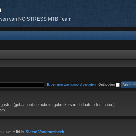
m
ouwen van NO STRESS MTB Team
Ik ben mijn wachtwoord vergeten
|
Onthouden
6 gasten (gebaseerd op actieve gebruikers in de laatste 5 minuten)
 pm
ieuwste lid is
Sietse Vancraesbeek