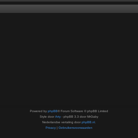
Powered by
phpBB
® Forum Software © phpBB Limited
Style door
Arty
- phpBB 3.3 door MrGaby
Nederlandse vertaling door
phpBB.nl
.
Privacy
|
Gebruikersvoorwaarden