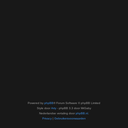
Powered by
phpBB
® Forum Software © phpBB Limited
Style door
Arty
- phpBB 3.3 door MrGaby
Nederlandse vertaling door
phpBB.nl
.
Privacy
|
Gebruikersvoorwaarden