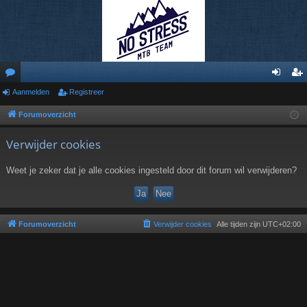
or
Aanmelden
Registreer
an
eg
u
m
ist
Forumoverzicht
m
el
re
Verwijder cookies
s
de
er
Weet je zeker dat je alle cookies ingesteld door dit forum wil verwijderen?
n
Forumoverzicht
Verwijder cookies
Alle tijden zijn
UTC+02:00