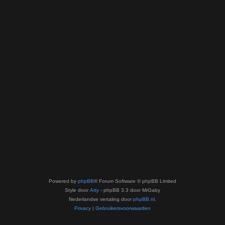
Powered by
phpBB
® Forum Software © phpBB Limited
Style door
Arty
- phpBB 3.3 door MrGaby
Nederlandse vertaling door
phpBB.nl
.
Privacy
|
Gebruikersvoorwaarden