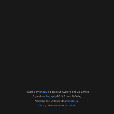
Powered by
phpBB
® Forum Software © phpBB Limited
Style door
Arty
- phpBB 3.3 door MrGaby
Nederlandse vertaling door
phpBB.nl
.
Privacy
|
Gebruikersvoorwaarden