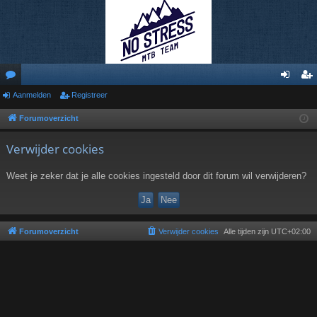
or
Aanmelden
Registreer
an
eg
u
m
ist
Forumoverzicht
m
el
re
Verwijder cookies
s
de
er
Weet je zeker dat je alle cookies ingesteld door dit forum wil verwijderen?
n
Forumoverzicht
Verwijder cookies
Alle tijden zijn
UTC+02:00