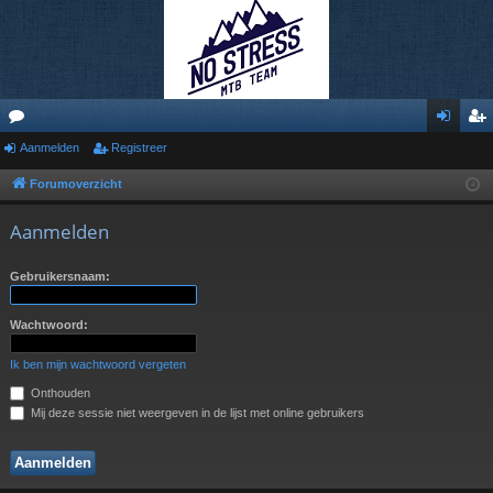
or
Aanmelden
Registreer
an
eg
u
m
ist
Forumoverzicht
m
el
re
Aanmelden
s
de
er
Gebruikersnaam:
n
Wachtwoord:
Ik ben mijn wachtwoord vergeten
Onthouden
Mij deze sessie niet weergeven in de lijst met online gebruikers