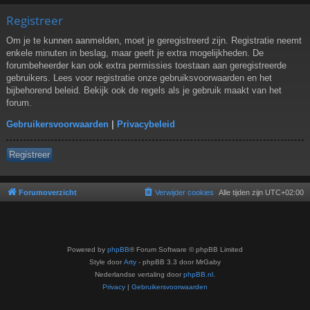
Registreer
Om je te kunnen aanmelden, moet je geregistreerd zijn. Registratie neemt
enkele minuten in beslag, maar geeft je extra mogelijkheden. De
forumbeheerder kan ook extra permissies toestaan aan geregistreerde
gebruikers. Lees voor registratie onze gebruiksvoorwaarden en het
bijbehorend beleid. Bekijk ook de regels als je gebruik maakt van het
forum.
Gebruikersvoorwaarden
|
Privacybeleid
Registreer
Forumoverzicht
Verwijder cookies
Alle tijden zijn
UTC+02:00
Powered by
phpBB
® Forum Software © phpBB Limited
Style door
Arty
- phpBB 3.3 door MrGaby
Nederlandse vertaling door
phpBB.nl
.
Privacy
|
Gebruikersvoorwaarden