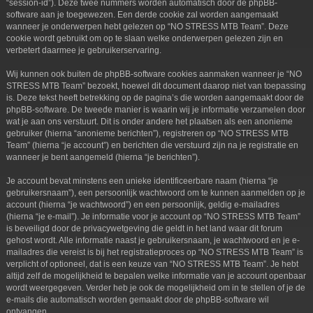
“session-id”). Deze twee nummers worden automatisch door de phpBB-
software aan je toegewezen. Een derde cookie zal worden aangemaakt
wanneer je onderwerpen hebt gelezen op “NO STRESS MTB Team”. Deze
cookie wordt gebruikt om op te slaan welke onderwerpen gelezen zijn en
verbetert daarmee je gebruikerservaring.
Wij kunnen ook buiten de phpBB-software cookies aanmaken wanneer je “NO
STRESS MTB Team” bezoekt, hoewel dit document daarop niet van toepassing
is. Deze tekst heeft betrekking op de pagina’s die worden aangemaakt door de
phpBB-software. De tweede manier is waarin wij je informatie verzamelen door
wat je aan ons verstuurt. Dit is onder andere het plaatsen als een anonieme
gebruiker (hierna “anonieme berichten”), registreren op “NO STRESS MTB
Team” (hierna “je account”) en berichten die verstuurd zijn na je registratie en
wanneer je bent aangemeld (hierna “je berichten”).
Je account bevat minstens een unieke identificeerbare naam (hierna “je
gebruikersnaam”), een persoonlijk wachtwoord om te kunnen aanmelden op je
account (hierna “je wachtwoord”) en een persoonlijk, geldig e-mailadres
(hierna “je e-mail”). Je informatie voor je account op “NO STRESS MTB Team”
is beveiligd door de privacywetgeving die geldt in het land waar dit forum
gehost wordt. Alle informatie naast je gebruikersnaam, je wachtwoord en je e-
mailadres die vereist is bij het registratieproces op “NO STRESS MTB Team” is
verplicht of optioneel, dat is een keuze van “NO STRESS MTB Team”. Je hebt
altijd zelf de mogelijkheid te bepalen welke informatie van je account openbaar
wordt weergegeven. Verder heb je ook de mogelijkheid om in te stellen of je de
e-mails die automatisch worden gemaakt door de phpBB-software wil
ontvangen.