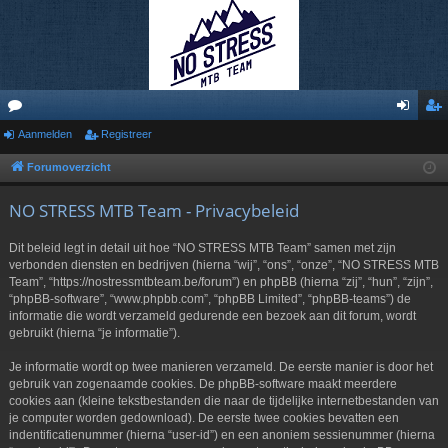
or
Aanmelden
Registreer
an
eg
u
m
ist
Forumoverzicht
m
el
re
NO STRESS MTB Team - Privacybeleid
s
de
er
Dit beleid legt in detail uit hoe “NO STRESS MTB Team” samen met zijn
n
verbonden diensten en bedrijven (hierna “wij”, “ons”, “onze”, “NO STRESS MTB
Team”, “https://nostressmtbteam.be/forum”) en phpBB (hierna “zij”, “hun”, “zijn”,
“phpBB-software”, “www.phpbb.com”, “phpBB Limited”, “phpBB-teams”) de
informatie die wordt verzameld gedurende een bezoek aan dit forum, wordt
gebruikt (hierna “je informatie”).
Je informatie wordt op twee manieren verzameld. De eerste manier is door het
gebruik van zogenaamde cookies. De phpBB-software maakt meerdere
cookies aan (kleine tekstbestanden die naar de tijdelijke internetbestanden van
je computer worden gedownload). De eerste twee cookies bevatten een
indentificatienummer (hierna “user-id”) en een anoniem sessienummer (hierna