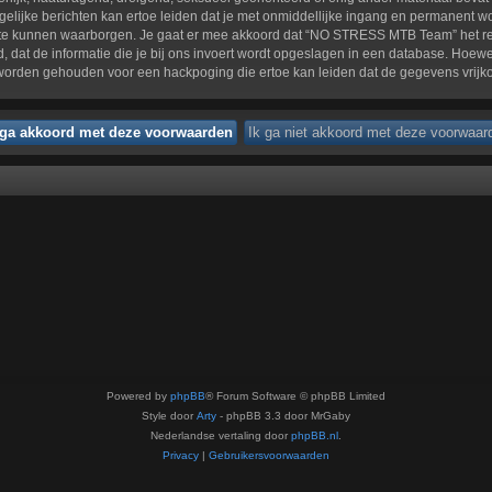
elijke berichten kan ertoe leiden dat je met onmiddellijke ingang en permanent wo
 kunnen waarborgen. Je gaat er mee akkoord dat “NO STRESS MTB Team” het recht h
, dat de informatie die je bij ons invoert wordt opgeslagen in een database. Hoewel
rden gehouden voor een hackpoging die ertoe kan leiden dat de gegevens vrijk
Powered by
phpBB
® Forum Software © phpBB Limited
Style door
Arty
- phpBB 3.3 door MrGaby
Nederlandse vertaling door
phpBB.nl
.
Privacy
|
Gebruikersvoorwaarden