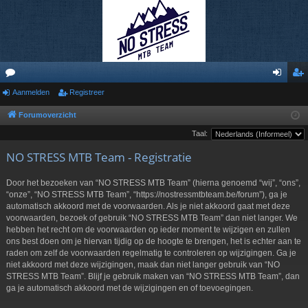
or
Aanmelden
Registreer
an
eg
u
m
ist
Forumoverzicht
Taal:
m
el
re
NO STRESS MTB Team - Registratie
s
de
er
n
Door het bezoeken van “NO STRESS MTB Team” (hierna genoemd “wij”, “ons”,
“onze”, “NO STRESS MTB Team”, “https://nostressmtbteam.be/forum”), ga je
automatisch akkoord met de voorwaarden. Als je niet akkoord gaat met deze
voorwaarden, bezoek of gebruik “NO STRESS MTB Team” dan niet langer. We
hebben het recht om de voorwaarden op ieder moment te wijzigen en zullen
ons best doen om je hiervan tijdig op de hoogte te brengen, het is echter aan te
raden om zelf de voorwaarden regelmatig te controleren op wijzigingen. Ga je
niet akkoord met deze wijzigingen, maak dan niet langer gebruik van “NO
STRESS MTB Team”. Blijf je gebruik maken van “NO STRESS MTB Team”, dan
ga je automatisch akkoord met de wijzigingen en of toevoegingen.