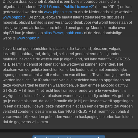
Dit forum draait op phpBB. phpBB is een bulletinboardoplossing die is
uitgebracht onder de “
GNU General Public License v2
” (hierna “GPL”) en kan
gedownload worden via
www.phpbb.com
en via de Nederlandstalige website
www.phpbb.nl
. De phpBB-software maakt internetgebaseerde discussies
mogelijk. phpBB Limited is niet verantwoordelijk voor wat wordt toegestaan of
juist geweigerd als toelaatbare inhoud en/of gedrag. Meer informatie over
phpBB kun je vinden op
https://www.phpbb.com/
of de Nederlandstalige
website
www.phpbb.nl
.
Je verklaart geen berichten te plaatsen die kwetsend, obsceen, vulgair,
lasterlijk, haatdragend, dreigend, seksueel georiënteerd of enig ander
materiaal bevat die de wetten van je eigen land, het land waar “NO STRESS
MTB Team” is gehost of internationale wetgeving kunnen schenden. Het
plaatsen van dergelijke berichten kan ertoe leiden dat je met onmiddellijke
ingang en permanent wordt verbannen van dit forum. Tevens kan je provider
worden ingelicht. De IP-adressen van alle berichten worden opgeslagen om
deze voorwaarden te kunnen waarborgen. Je gaat er mee akkoord dat “NO
STRESS MTB Team” het recht heeft om ieder onderwerp te verwijderen, te
wijzigen, te sluiten of te verplaatsen wanneer zij dit nodig achten. Als gebruiker
ga je ermee akkoord, dat de informatie die je bij ons invoert wordt opgeslagen
in een database. Hoewel deze informatie niet aan een derde partij zal worden
verstrekt zónder je toestemming, kan “NO STRESS MTB Team” nóch phpBB
verantwoordelijk worden gehouden voor een hackpoging die ertoe kan leiden
dat de gegevens vrijkomen.