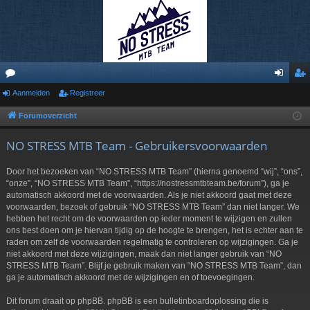
or
Aanmelden
Registreer
an
eg
u
m
ist
Forumoverzicht
m
el
re
NO STRESS MTB Team - Gebruikersvoorwaarden
s
de
er
Door het bezoeken van “NO STRESS MTB Team” (hierna genoemd “wij”, “ons”,
n
“onze”, “NO STRESS MTB Team”, “https://nostressmtbteam.be/forum”), ga je
automatisch akkoord met de voorwaarden. Als je niet akkoord gaat met deze
voorwaarden, bezoek of gebruik “NO STRESS MTB Team” dan niet langer. We
hebben het recht om de voorwaarden op ieder moment te wijzigen en zullen
ons best doen om je hiervan tijdig op de hoogte te brengen, het is echter aan te
raden om zelf de voorwaarden regelmatig te controleren op wijzigingen. Ga je
niet akkoord met deze wijzigingen, maak dan niet langer gebruik van “NO
STRESS MTB Team”. Blijf je gebruik maken van “NO STRESS MTB Team”, dan
ga je automatisch akkoord met de wijzigingen en of toevoegingen.
Dit forum draait op phpBB. phpBB is een bulletinboardoplossing die is